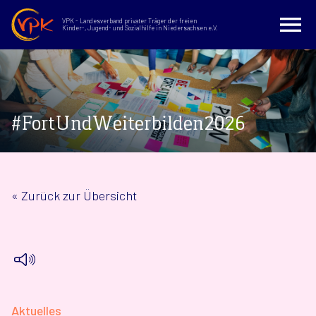
VPK - Landesverband privater Träger der freien
Kinder-, Jugend- und Sozialhilfe in Niedersachsen e.V.
#FortUndWeiterbilden2026
« Zurück zur Übersicht
Aktuelles