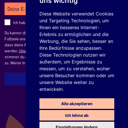
uns wichtig
Ihre E-Mail-Adresse
Diese Website verwendet Cookies
und Targeting Technologien, um
Ich habe die
Datenschutzerklärung
zur Kenntnis genommen.
Ihnen ein besseres Internet-
Du kannst dich jederzeit abmelden, indem du auf den Link in der
Erlebnis zu ermöglichen und die
Fußzeile unserer E-Mails klickst. Mit dem Absenden erkennst du an,
Werbung, die Sie sehen, besser an
dass deine Angaben zur Verarbeitung an Mailchimp übermittelt
Ihre Bedürfnisse anzupassen.
werden.
Hinweise zu Mailchimp:
Mit der Anmeldung zum Newsletter
Diese Technologien nutzen wir
stimmst du der Verarbeitung deiner E-Mail-Adresse für diesen Zweck
außerdem, um Ergebnisse zu
zu. Weiter Informationen findest du in unserer
Datenschutzerklärung
.
messen, um zu verstehen, woher
unsere Besucher kommen oder um
JETZT KOSTENFREI ABONNIEREN
unsere Website weiter zu
entwickeln.
Alle akzeptieren
Ich lehne ab
Einstellungen ändern