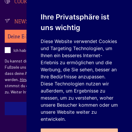
COOKIES
Ihre Privatsphäre ist
NEWSLETTER
uns wichtig
Ihre E-Mail-Adresse
Diese Website verwendet Cookies
und Targeting Technologien, um
Ich habe die
Datenschutzerklärung
zur Kenntnis genommen.
Ihnen ein besseres Internet-
Du kannst dich jederzeit abmelden, indem du auf den Link in der
Erlebnis zu ermöglichen und die
Fußzeile unserer E-Mails klickst. Mit dem Absenden erkennst du an,
Werbung, die Sie sehen, besser an
dass deine Angaben zur Verarbeitung an Mailchimp übermittelt
Ihre Bedürfnisse anzupassen.
werden.
Hinweise zu Mailchimp:
Mit der Anmeldung zum Newsletter
Diese Technologien nutzen wir
stimmst du der Verarbeitung deiner E-Mail-Adresse für diesen Zweck
außerdem, um Ergebnisse zu
zu. Weiter Informationen findest du in unserer
Datenschutzerklärung
.
messen, um zu verstehen, woher
unsere Besucher kommen oder um
JETZT KOSTENFREI ABONNIEREN
unsere Website weiter zu
entwickeln.