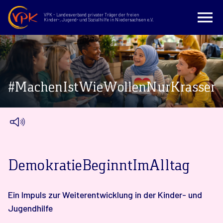
VPK - Landesverband privater Träger der freien
Kinder-, Jugend- und Sozialhilfe in Niedersachsen e.V.
#MachenIstWieWollenNurKrasser
DemokratieBeginntImAlltag
Ein Impuls zur Weiterentwicklung in der Kinder- und
Jugendhilfe