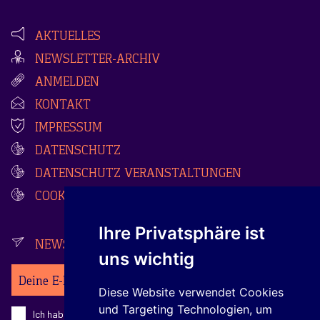
AKTUELLES
NEWSLETTER-ARCHIV
ANMELDEN
KONTAKT
IMPRESSUM
DATENSCHUTZ
DATENSCHUTZ VERANSTALTUNGEN
COOKIES
Ihre Privatsphäre ist
NEWSLETTER
uns wichtig
Ihre E-Mail-Adresse
Diese Website verwendet Cookies
und Targeting Technologien, um
Ich habe die
Datenschutzerklärung
zur Kenntnis genommen.