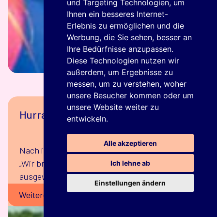
und Targeting Technologien, um
Ihnen ein besseres Internet-
Erlebnis zu ermöglichen und die
Werbung, die Sie sehen, besser an
Ihre Bedürfnisse anzupassen.
Diese Technologien nutzen wir
außerdem, um Ergebnisse zu
messen, um zu verstehen, woher
unsere Besucher kommen oder um
unsere Website weiter zu
Hurra, Hurra der Slogan ist da!
entwickeln.
Alle akzeptieren
Nach intensiver Prüfung haben wir den Slogan
„Wir brauchen dich“ als klaren Favoriten
Ich lehne ab
ausgewählt.
Einstellungen ändern
Weitere Informationen