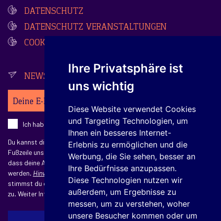
DATENSCHUTZ
DATENSCHUTZ VERANSTALTUNGEN
COOKIES
Ihre Privatsphäre ist
NEWSLETTER
uns wichtig
Ihre E-Mail-Adresse
Diese Website verwendet Cookies
und Targeting Technologien, um
Ich habe die
Datenschutzerklärung
zur Kenntnis genommen.
Ihnen ein besseres Internet-
Du kannst dich jederzeit abmelden, indem du auf den Link in der
Erlebnis zu ermöglichen und die
Fußzeile unserer E-Mails klickst. Mit dem Absenden erkennst du an,
Werbung, die Sie sehen, besser an
dass deine Angaben zur Verarbeitung an Mailchimp übermittelt
Ihre Bedürfnisse anzupassen.
werden.
Hinweise zu Mailchimp:
Mit der Anmeldung zum Newsletter
Diese Technologien nutzen wir
stimmst du der Verarbeitung deiner E-Mail-Adresse für diesen Zweck
außerdem, um Ergebnisse zu
zu. Weiter Informationen findest du in unserer
Datenschutzerklärung
.
messen, um zu verstehen, woher
unsere Besucher kommen oder um