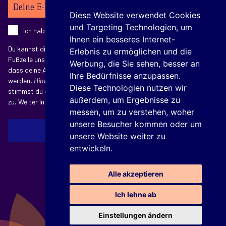
Ihre E-Mail-Adresse
Diese Website verwendet Cookies
und Targeting Technologien, um
Ich habe die
Datenschutzerklärung
zur Kenntnis genommen.
Ihnen ein besseres Internet-
Du kannst dich jederzeit abmelden, indem du auf den Link in der
Erlebnis zu ermöglichen und die
Fußzeile unserer E-Mails klickst. Mit dem Absenden erkennst du an,
Werbung, die Sie sehen, besser an
dass deine Angaben zur Verarbeitung an Mailchimp übermittelt
Ihre Bedürfnisse anzupassen.
werden.
Hinweise zu Mailchimp:
Mit der Anmeldung zum Newsletter
Diese Technologien nutzen wir
stimmst du der Verarbeitung deiner E-Mail-Adresse für diesen Zweck
außerdem, um Ergebnisse zu
zu. Weiter Informationen findest du in unserer
Datenschutzerklärung
.
messen, um zu verstehen, woher
unsere Besucher kommen oder um
JETZT KOSTENFREI ABONNIEREN
unsere Website weiter zu
entwickeln.
Alle akzeptieren
Ich lehne ab
Einstellungen ändern